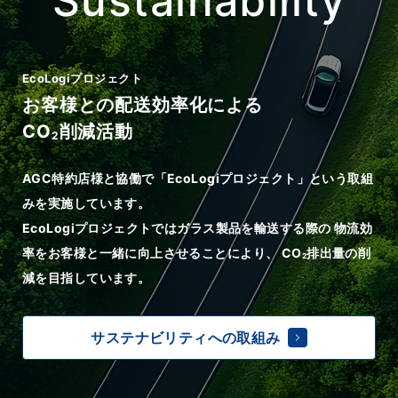
Sustainability
EcoLogiプロジェクト
お客様との配送効率化による
CO
削減活動
2
AGC特約店様と協働で「EcoLogiプロジェクト」という取組
みを実施しています。
EcoLogiプロジェクトではガラス製品を輸送する際の
物流効
率をお客様と一緒に向上させることにより、
CO
排出量の削
2
減を目指しています。
サステナビリティへの取組み