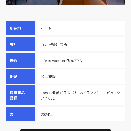
所在地
石川県
設計
五井建築研究所
撮影
Life is wonder 鶴見哲也
用途
公共施設
採用商品／
Low-E複層ガラス（サンバランス） ／
ピュアクリ
品種
ア 77/52
竣工
2024年