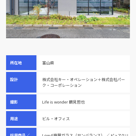
所在地
富山県
設計
株式会社キー・オペレーション＋株式会社パー
ク・コーポレーション
撮影
Life is wonder 鶴見哲也
用途
ビル・オフィス
採用商品／
Low-E複層ガラス（サンバランス） ／
ピュアクリ