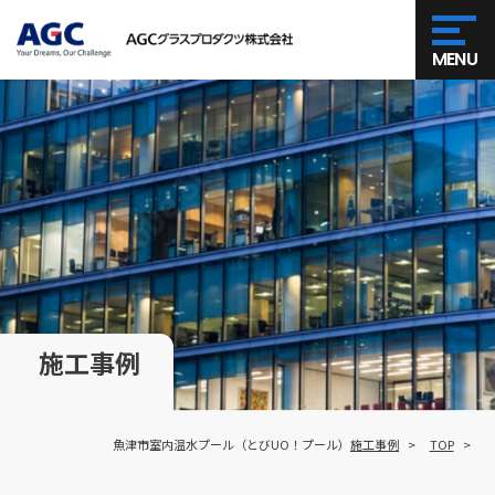
MENU
施工事例
魚津市室内温水プール（とびUO！プール）
施工事例
TOP