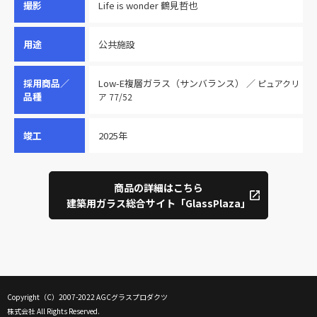
撮影
Life is wonder 鶴見哲也
用途
公共施設
採用商品／
Low-E複層ガラス（サンバランス） ／
ピュアクリ
品種
ア 77/52
竣工
2025年
商品の詳細はこちら
建築用ガラス総合サイト「GlassPlaza」
Copyright（C）2007-2022 AGCグラスプロダクツ
株式会社 All Rights Reserved.