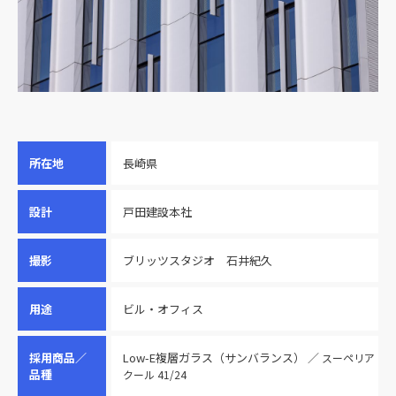
所在地
長崎県
設計
戸田建設本社
撮影
ブリッツスタジオ 石井紀久
用途
ビル・オフィス
採用商品／
Low-E複層ガラス（サンバランス） ／
スーペリア
品種
クール 41/24