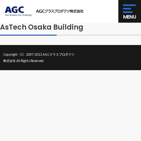
MENU
AsTech Osaka Building
Copyright（C）2007-2022 AGCグラスプロダクツ
株式会社 All Rights Reserved.