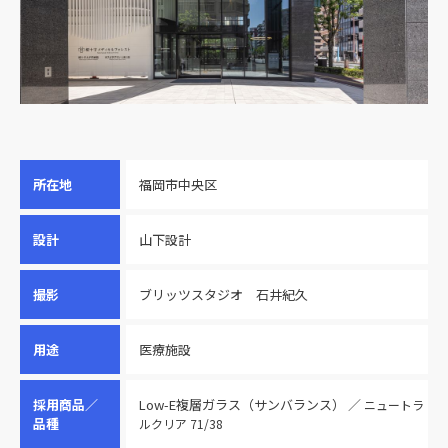
所在地
福岡市中央区
設計
山下設計
撮影
ブリッツスタジオ 石井紀久
用途
医療施設
採用商品／
Low-E複層ガラス（サンバランス） ／
ニュートラ
品種
ルクリア 71/38