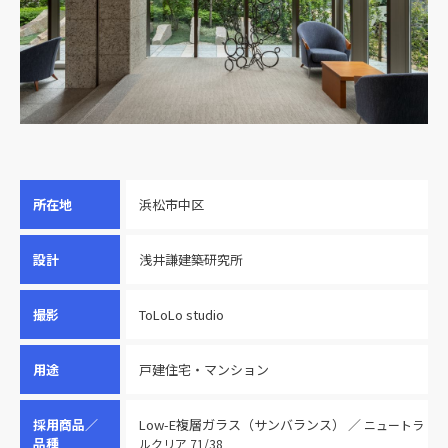
所在地
浜松市中区
設計
浅井謙建築研究所
撮影
ToLoLo studio
用途
戸建住宅・マンション
採用商品／
Low-E複層ガラス（サンバランス） ／
ニュートラ
品種
ルクリア 71/38