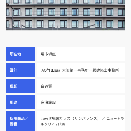
所在地
堺市堺区
設計
IAO竹田設計大阪第一事務所一級建築士事務所
撮影
白谷賢
用途
宿泊施設
採用商品／
Low-E複層ガラス（サンバランス） ／
ニュートラ
品種
ルクリア 71/38